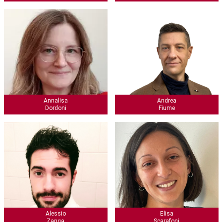
Annalisa
Andrea
Dordoni
Fiume
Alessio
Elisa
Zanga
Scarafoni