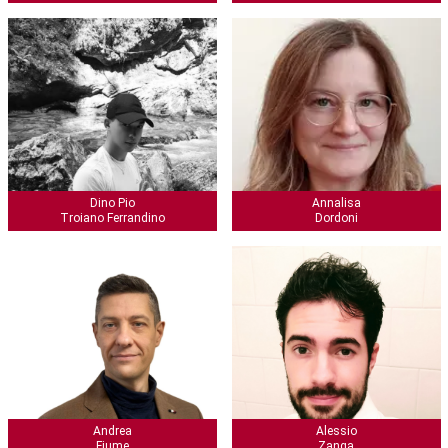
Dino Pio
Annalisa
Troiano Ferrandino
Dordoni
Andrea
Alessio
Fiume
Zanga