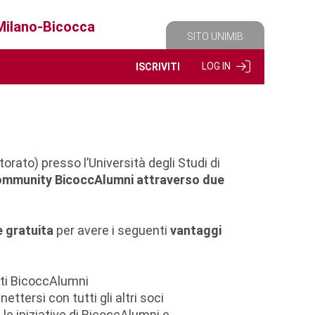
 Milano-Bicocca
SITO UNIMIB
LOG IN
ISCRIVITI
rato) presso l’Università degli Studi di
Community BicoccAlumni attraverso due
e gratuita
per avere i seguenti
vantaggi
nti BicoccAlumni
tersi con tutti gli altri soci
le iniziative di BicoccAlumni e