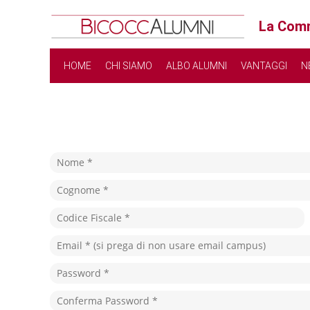
La Comm
HOME
CHI SIAMO
ALBO ALUMNI
VANTAGGI
N