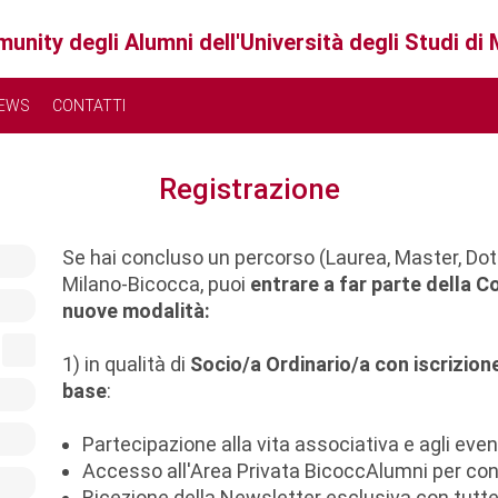
unity degli Alumni dell'Università degli Studi di
EWS
CONTATTI
Registrazione
Se hai concluso un percorso (Laurea, Master, Dotto
Milano-Bicocca, puoi
entrare a far parte della 
nuove modalità:
1) in qualità di
Socio/a Ordinario/a con iscrizion
base
:
Partecipazione alla vita associativa e agli eve
Accesso all'Area Privata BicoccAlumni per connet
Ricezione della Newsletter esclusiva con tutte 