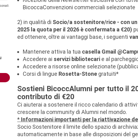
sonali.
BicoccaConvenzioni commerciali selezionate
2) in qualità di
Socio/a sostenitore/rice - con un
2025 la quota per il 2026 è confermata a €20)
pu
ed ottenere, oltre ai vantaggi base, i seguenti
van
Mantenere attiva la tua
casella Gmail @Camp
u
Accedere ai
servizi bibliotecari
e al parcheggio
Accedere a risorse online selezionate (pubblicaz
Corsi di lingue
Rosetta-Stone
gratuiti*
Sostieni BicoccAlumni per tutto il 
contributo di €20
Ci aiuterai a sostenere il ricco calendario di attiv
crescere la community di Alumni nel mondo.
*
Informazioni importanti per la riattivazione d
Socio Sostenitore il limite dello spazio di archivi
automaticamente in base alle disposizioni del gest