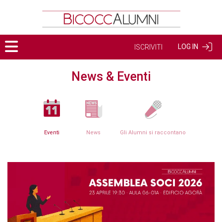
LOG IN
ISCRIVITI
News & Eventi
Eventi
News
Gli Alumni si raccontano