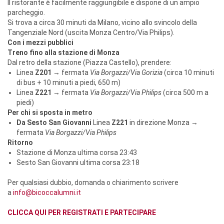
Il ristorante è facilmente raggiungibile e dispone di un ampio
parcheggio.
Si trova a circa 30 minuti da Milano, vicino allo svincolo della
Tangenziale Nord (uscita Monza Centro/Via Philips).
Con i mezzi pubblici
Treno fino alla stazione di Monza
Dal retro della stazione (Piazza Castello), prendere:
Linea
Z
201
→ fermata
Via Borgazzi/Via Gorizia
(circa 10 minuti
di bus + 10 minuti a piedi, 650 m)
Linea
Z
221
→ fermata
Via Borgazzi/Via Philips
(circa 500 m a
piedi)
Per chi si sposta in metro
Da Sesto San Giovanni
Linea
Z
221
in direzione Monza →
fermata
Via Borgazzi/Via Philips
Ritorno
Stazione di Monza ultima corsa 23:43
Sesto San Giovanni ultima corsa 23:18
Per qualsiasi dubbio, domanda o chiarimento scrivere
a
info@bicoccalumni.it
CLICCA QUI PER REGISTRATI E PARTECIPARE