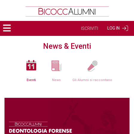
LOG IN
ISCRIVITI
News & Eventi
Eventi
News
Gli Alumni si raccontano