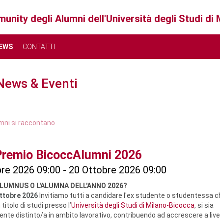
unity degli Alumni dell'Università degli Studi di
EWS
CONTATTI
News & Eventi
Giugno 2026
Luglio 2026
umni si raccontano
Mer
Gio
Ven
Sab
Dom
Lun
Mar
Mer
Gio
Ven
remio BicoccAlumni 2026
03
04
05
06
07
29
30
01
02
03
re 2026 09:00 - 20 Ottobre 2026 09:00
10
11
12
13
14
06
07
08
09
10
ALUMNUS O L'ALUMNA DELL'ANNO 2026?
ttobre 2026
Invitiamo tutti a candidare l'ex studente o studentessa c
17
18
19
20
21
13
14
15
16
17
titolo di studi presso l’
Università degli Studi di Milano-Bicocca
, si sia
nte distinto/a in ambito lavorativo, contribuendo ad accrescere a live