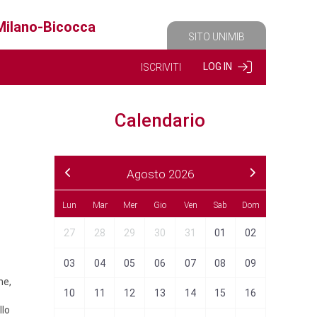
 Milano-Bicocca
SITO UNIMIB
LOG IN
ISCRIVITI
Calendario
Agosto 2026
Sab
Dom
Lun
Mar
Mer
Gio
Ven
Sab
Dom
Lun
Ma
04
05
27
28
29
30
31
01
02
31
0
11
12
03
04
05
06
07
08
09
07
0
he,
18
19
10
11
12
13
14
15
16
14
1
llo