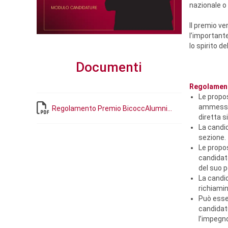
19
20
21
22
23
24
25
22
23
nazionale o 
Il premio v
26
27
28
29
30
31
01
29
30
l’important
lo spirito de
Documenti
Regolamen
Le propo
ammesse 
Regolamento Premio BicoccAlumni...
diretta s
La candi
sezione.
Le propo
candidat
del suo p
La candi
richiamin
Può esser
candidatu
l’impegno