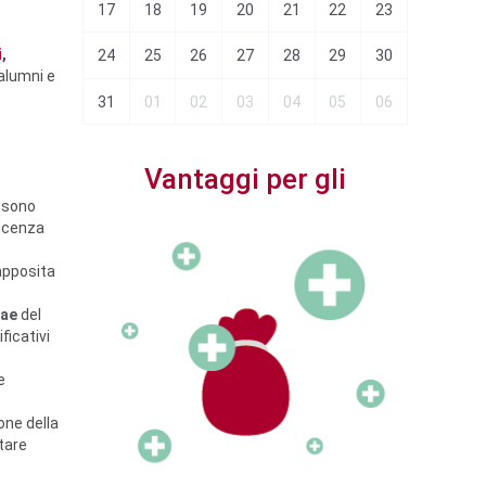
25
26
17
18
19
20
21
22
23
21
2
i
,
01
02
24
25
26
27
28
29
30
28
2
alumni e
31
01
02
03
04
05
06
Vantaggi per gli
n sono
oscenza
apposita
Associati
tae
del
ficativi
e
one della
utare