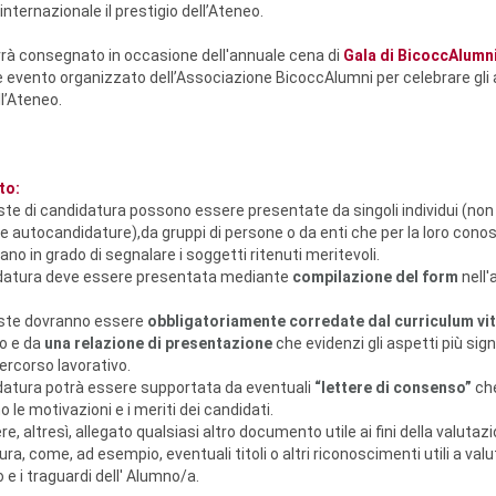
24
25
26
27
28
20
21
22
23
24
internazionale il prestigio dell’Ateneo.
errà consegnato in occasione dell'annuale cena di
Gala di BicoccAlumn
01
02
03
04
05
27
28
29
30
31
e evento organizzato dell’Associazione BicoccAlumni per celebrare gli 
ll’Ateneo.
to:
ste di candidatura possono essere presentate da singoli individui (no
autocandidature),da gruppi di persone o da enti che per la loro con
iano in grado di segnalare i soggetti ritenuti meritevoli.
datura deve essere presentata mediante
compilazione del form
nell'
ste dovranno essere
obbligatoriamente corredate dal curriculum vi
o e da
una relazione di presentazione
che evidenzi gli aspetti più signi
ercorso lavorativo.
datura potrà essere supportata da eventuali
“lettere di consenso”
ch
o le motivazioni e i meriti dei candidati.
e, altresì, allegato qualsiasi altro documento utile ai fini della valutazi
ra, come, ad esempio, eventuali titoli o altri riconoscimenti utili a val
 e i traguardi dell' Alumno/a.