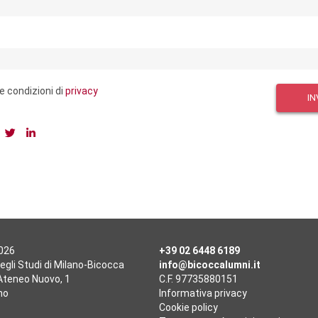
e condizioni di
privacy
IN
2026
+39 02 6448 6189
egli Studi di Milano-Bicocca
info@bicoccalumni.it
'Ateneo Nuovo, 1
C.F. 97735880151
no
Informativa privacy
Cookie policy