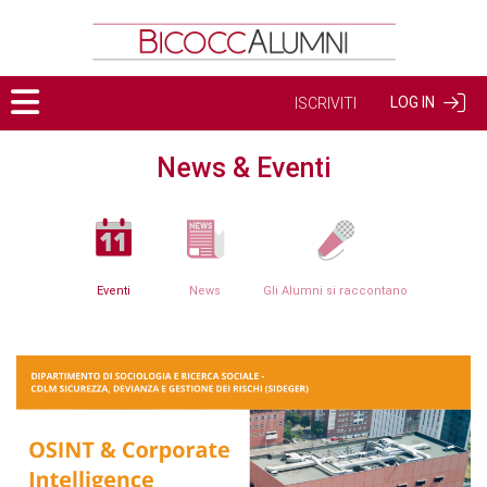
LOG IN
ISCRIVITI
News & Eventi
Eventi
News
Gli Alumni si raccontano