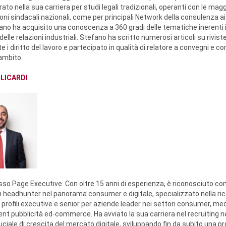
to nella sua carriera per studi legali tradizionali, operanti con le magg
ni sindacali nazionali, come per principali Network della consulenza ai 
ano ha acquisito una conoscenza a 360 gradi delle tematiche inerenti il
 delle relazioni industriali. Stefano ha scritto numerosi articoli su rivist
e i diritto del lavoro e partecipato in qualità di relatore a convegni e cor
mbito.
LICARDI
sso Page Executive. Con oltre 15 anni di esperienza, è riconosciuto c
li headhunter nel panorama consumer e digitale, specializzato nella ri
 profili executive e senior per aziende leader nei settori consumer, med
nt pubblicità ed-commerce. Ha avviato la sua carriera nel recruiting ne
ciale di crescita del mercato digitale, sviluppando fin da subito una p