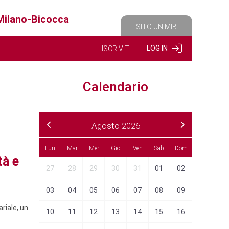
 Milano-Bicocca
SITO UNIMIB
LOG IN
ISCRIVITI
Calendario
Agosto 2026
Sab
Dom
Lun
Mar
Mer
Gio
Ven
Sab
Dom
Lun
Ma
tà e
04
05
27
28
29
30
31
01
02
31
0
11
12
03
04
05
06
07
08
09
07
0
riale, un
18
19
10
11
12
13
14
15
16
14
1