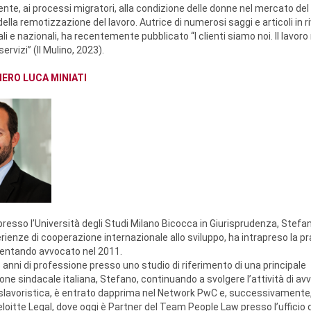
liente, ai processi migratori, alla condizione delle donne nel mercato del 
della remotizzazione del lavoro. Autrice di numerosi saggi e articoli in r
li e nazionali, ha recentemente pubblicato “I clienti siamo noi. Il lavoro 
ervizi” (Il Mulino, 2023).
IERO LUCA MINIATI
presso l’Università degli Studi Milano Bicocca in Giurisprudenza, Stefa
ienze di cooperazione internazionale allo sviluppo, ha intrapreso la pr
ventando avvocato nel 2011.
 anni di professione presso uno studio di riferimento di una principale
ne sindacale italiana, Stefano, continuando a svolgere l’attività di av
slavoristica, è entrato dapprima nel Network PwC e, successivamente,
eloitte Legal, dove oggi è Partner del Team People Law presso l’ufficio d