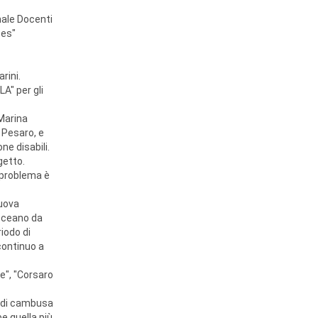
nale Docenti
ces"
rini.
A" per gli
 Marina
 Pesaro, e
ne disabili.
getto.
l problema è
nuova
'Oceano da
riodo di
continuo a
re", "Corsaro
i di cambusa
e quella più