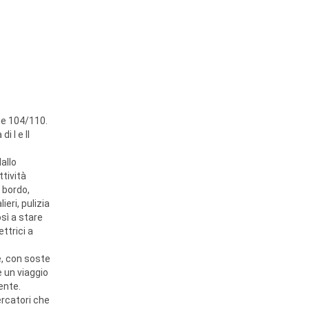
ne 104/110.
 I e II
allo
ttività
 bordo,
eri, pulizia
sì a stare
ttrici a
e, con soste
e un viaggio
ente.
ercatori che