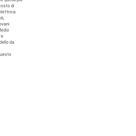
costo di
elettrica.
li,
ovani
 Medio
re
dello da
questo