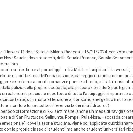
 l'Università degli Studi di Milano-Bicocca, il 15/11/2024, con votazio
 NaveScuola, dove studenti, dalla Scuola Primaria, Scuola Secondaria di
e tra loro.
orario scolastico e al pomeriggio attività interdisciplinari-trasversali, d
 veliche di conduzione dell'imbarcazione, carteggio nautico, ma anche a
eggere e scrivere racconti, romanzi e poesie a bordo, attività musicali a
alla pulizia delle proprie cuccette, alla preparazione dei 3 pasti giornali
 un calendario preciso e rispettoso di tutto l'equipaggio, imparando co
te circostante, con molta attenzione al consumo energetico (motori ele
to e monitorato, raccolta differenziata dei rifiuti di bordo).
n periodo di formazione di 2-3 settimane, anche un mese di navigazion
azia di San Fruttuoso, Selinunte, Pompei, Pula-Nora, ...) così da crear
a emozionale", dove la teoria studiata, viene poi applicata quotidianam
 con la propria classe di studenti, ma anche studenti universitari-ric