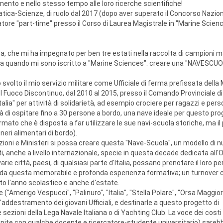
mento e nello stesso tempo alle loro ricerche scientifiche!
tica-Scienze, di ruolo dal 2017 (dopo aver superato il Concorso Nazio
ore "part-time" presso il Corso di Laurea Magistrale in "Marine Scien
a, che mi ha impegnato per ben tre estati nella raccolta di campioni ma
da quando mi sono iscritto a "Marine Sciences": creare una "NAVESCUOL
o svolto il mio servizio militare come Ufficiale di ferma prefissata della
el Fuoco Discontinuo, dal 2010 al 2015, presso il Comando Provinciale di
talia" per attività di solidarietà, ad esempio crociere per ragazzi e perso
lità di ospitare fino a 30 persone a bordo, una nave ideale per questo pro
rmato che è disposta a far utilizzare le sue navi-scuola storiche, ma i
neri alimentari di bordo).
ioni e Ministeri si possa creare questa "Nave-Scuola", un modello di 
, anche a livello internazionale, specie in questa decade dedicata all
ie città, paesi, di qualsiasi parte d'Italia, possano prenotare il loro pe
hiti da questa memorabile e profonda esperienza formativa; un turnover 
utto l'anno scolastico e anche d'estate.
e ("Amerigo Vespucci", "Palinuro", "Italia", "Stella Polare", "Orsa Maggio
 dall'addestramento dei giovani Ufficiali, e destinarle a questo progetto di
 sezioni della Lega Navale Italiana o di Yachting Club. La voce dei cost
 ospite con qualche docente e ricercatore-studente universitario) sarebb