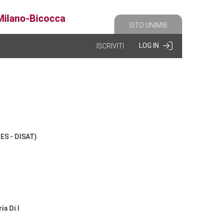
 Milano-Bicocca
SITO UNIMIB
LOG IN
ISCRIVITI
S - DISAT)
a Di I