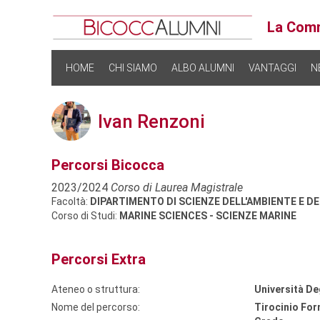
La Comm
HOME
CHI SIAMO
ALBO ALUMNI
VANTAGGI
N
Ivan Renzoni
Percorsi Bicocca
2023/2024
Corso di Laurea Magistrale
Facoltà:
DIPARTIMENTO DI SCIENZE DELL'AMBIENTE E D
Corso di Studi:
MARINE SCIENCES - SCIENZE MARINE
Percorsi Extra
Ateneo o struttura:
Università De
Nome del percorso:
Tirocinio For