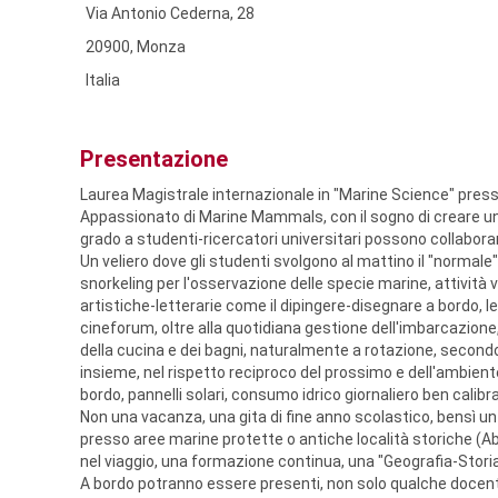
Via Antonio Cederna, 28
20900, Monza
Italia
Presentazione
Laurea Magistrale internazionale in "Marine Science" presso
Appassionato di Marine Mammals, con il sogno di creare una
grado a studenti-ricercatori universitari possono collaborar
Un veliero dove gli studenti svolgono al mattino il "normale" 
snorkeling per l'osservazione delle specie marine, attività
artistiche-letterarie come il dipingere-disegnare a bordo, l
cineforum, oltre alla quotidiana gestione dell'imbarcazione, d
della cucina e dei bagni, naturalmente a rotazione, secondo
insieme, nel rispetto reciproco del prossimo e dell'ambien
bordo, pannelli solari, consumo idrico giornaliero ben calibra
Non una vacanza, una gita di fine anno scolastico, bensì u
presso aree marine protette o antiche località storiche (Abb
nel viaggio, una formazione continua, una "Geografia-Stori
A bordo potranno essere presenti, non solo qualche docente