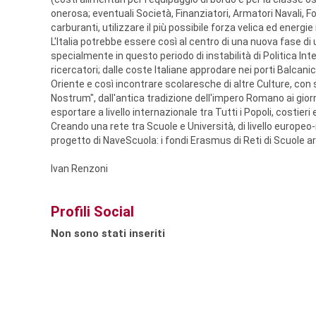
onerosa; eventuali Società, Finanziatori, Armatori Navali, F
carburanti, utilizzare il più possibile forza velica ed energie 
L'Italia potrebbe essere così al centro di una nuova fase d
specialmente in questo periodo di instabilità di Politica I
ricercatori; dalle coste Italiane approdare nei porti Balcanic
Oriente e così incontrare scolaresche di altre Culture, c
Nostrum", dall'antica tradizione dell'impero Romano ai giorn
esportare a livello internazionale tra Tutti i Popoli, costier
Creando una rete tra Scuole e Università, di livello europ
progetto di NaveScuola: i fondi Erasmus di Reti di Scuole arr
Ivan Renzoni
Profili Social
Non sono stati inseriti