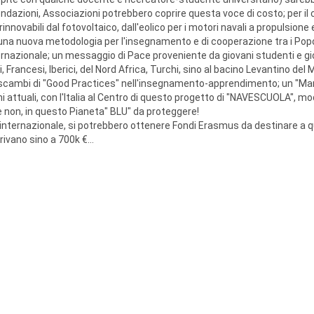
ondazioni, Associazioni potrebbero coprire questa voce di costo; per il 
rinnovabili dal fotovoltaico, dall'eolico per i motori navali a propulsione 
i una nuova metodologia per l'insegnamento e di cooperazione tra i Popo
nternazionale; un messaggio di Pace proveniente da giovani studenti e gi
i, Francesi, Iberici, del Nord Africa, Turchi, sino al bacino Levantino del
on scambi di "Good Practices" nell'insegnamento-apprendimento; un "Ma
i attuali, con l'Italia al Centro di questo progetto di "NAVESCUOLA", mo
i e non, in questo Pianeta" BLU" da proteggere!
eo-internazionale, si potrebbero ottenere Fondi Erasmus da destinare a 
ivano sino a 700k €...