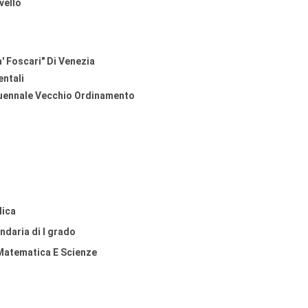
ivello
' Foscari" Di Venezia
ntali
uennale Vecchio Ordinamento
lica
daria di I grado
Matematica E Scienze