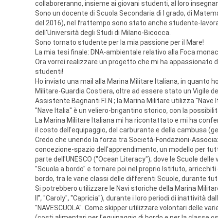
collaboreranno, insieme ai giovani studenti, al loro insegna
Sono un docente di Scuola Secondaria di I grado, di Matema
del 2016), nel frattempo sono stato anche studente-lavorat
dell'Università degli Studi di Milano-Bicocca.
Sono tornato studente per la mia passione per il Mare!
La mia tesi finale: DNA-ambientale relativo alla Foca monac
Ora vorrei realizzare un progetto che mi ha appassionato 
studenti!
Ho inviato una mail alla Marina Militare Italiana, in quanto h
Militare-Guardia Costiera, oltre ad essere stato un Vigile d
Assistente Bagnanti F.I.N.; la Marina Militare utilizza "Nave I
"Nave Italia" è un veliero-brigantino storico, con la possibi
La Marina Militare Italiana mi ha ricontattato e mi ha confe
il costo dell'equipaggio, del carburante e della cambusa (ge
Credo che unendo la forza tra Società-Fondazioni-Associaz
concezione-spazio dell'apprendimento, un modello per tutti
parte dell'UNESCO ("Ocean Literacy"); dove le Scuole delle var
"Scuola a bordo" e tornare poi nel proprio Istituto, arricc
bordo, tra le varie classi delle differenti Scuole, durante t
Si potrebbero utilizzare le Navi storiche della Marina Militar
II", "Caroly", "Capricia"), durante i loro periodi di inattività
"NAVESCUOLA". Come skipper utilizzare volontari delle varie
(costi alimentari per l'equipaggio di bordo e per la classe