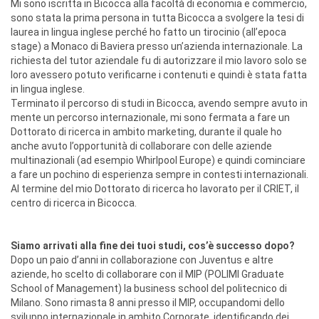
Mi sono iscritta in Bicocca alla facoltà di economia e commercio,
sono stata la prima persona in tutta Bicocca a svolgere la tesi di
laurea in lingua inglese perché ho fatto un tirocinio (all’epoca
stage) a Monaco di Baviera presso un’azienda internazionale. La
richiesta del tutor aziendale fu di autorizzare il mio lavoro solo se
loro avessero potuto verificarne i contenuti e quindi è stata fatta
in lingua inglese.
Terminato il percorso di studi in Bicocca, avendo sempre avuto in
mente un percorso internazionale, mi sono fermata a fare un
Dottorato di ricerca in ambito marketing, durante il quale ho
anche avuto l’opportunità di collaborare con delle aziende
multinazionali (ad esempio Whirlpool Europe) e quindi cominciare
a fare un pochino di esperienza sempre in contesti internazionali.
Al termine del mio Dottorato di ricerca ho lavorato per il CRIET, il
centro di ricerca in Bicocca.
Siamo arrivati alla fine dei tuoi studi, cos’è successo dopo?
Dopo un paio d’anni in collaborazione con Juventus e altre
aziende, ho scelto di collaborare con il MIP (POLIMI Graduate
School of Management) la business school del politecnico di
Milano. Sono rimasta 8 anni presso il MIP, occupandomi dello
sviluppo internazionale in ambito Corporate, identificando dei