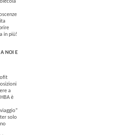
molecola
noscenze
ita
prire
 in più!
A NOI E
ofit
osizioni
mere a
a HBA è
viaggio”
ter solo
ano