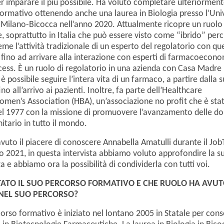
r imparare il più possibile. Ha voluto completare ulteriormente
24
25
26
27
28
20
21
22
23
24
ormativo ottenendo anche una laurea in Biologia presso l’Uni
i Milano-Bicocca nell’anno 2020. Attualmente ricopre un ruol
01
02
03
04
05
27
28
29
30
31
e, soprattutto in Italia che può essere visto come “ibrido” per
eme l’attività tradizionale di un esperto del regolatorio con que
a fino ad arrivare alla interazione con esperti di farmacoecon
ess. È un ruolo di regolatorio in una azienda con Casa Madre i
 è possibile seguire l’intera vita di un farmaco, a partire dalla 
no all’arrivo ai pazienti. Inoltre, fa parte dell’Healthcare
men’s Association (HBA), un’associazione no profit che è sta
l 1977 con la missione di promuovere l’avanzamento delle do
nitario in tutto il mondo.
uto il piacere di conoscere Annabella Amatulli durante il Job
o 2021, in questa intervista abbiamo voluto approfondire la s
 e abbiamo ora la possibilità di condividerla con tutti voi.
TATO IL SUO PERCORSO FORMATIVO E CHE RUOLO HA AVU
NEL SUO PERCORSO?
corso formativo è iniziato nel lontano 2005 in Statale per cons