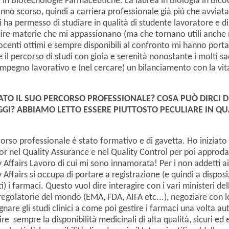
 in Biotecnologie Farmaceutiche. La laurea in Biologia in Bico
’anno scorso, quindi a carriera professionale già più che avviata
 ha permesso di studiare in qualità di studente lavoratore e di
re materie che mi appassionano (ma che tornano utili anche 
ocenti ottimi e sempre disponibili al confronto mi hanno porta
 il percorso di studi con gioia e serenità nonostante i molti sac
’impegno lavorativo e (nel cercare) un bilanciamento con la vit
.
TATO IL SUO PERCORSO PROFESSIONALE? COSA PU
Ò DIRCI 
GI? ABBIAMO LETTO ESSERE PIUTTOSTO PECULIARE IN Q
corso professionale è stato formativo e di gavetta. Ho iniziato 
or nel Quality Assurance e nel Quality Control per poi approda
 Affairs Lavoro di cui mi sono innamorata! Per i non addetti ai l
 Affairs si occupa di portare a registrazione (e quindi a dispos
i) i farmaci. Questo vuol dire interagire con i vari ministeri del
regolatorie del mondo (EMA, FDA, AIFA etc...), negoziare con 
nare gli studi clinici a come poi gestire i farmaci una volta aut
re sempre la disponibilità medicinali di alta qualità, sicuri ed e