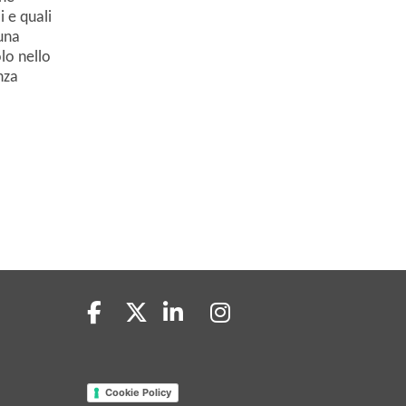
 e quali
una
olo nello
nza
Cookie Policy