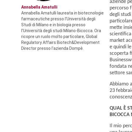
aziende pe
19
20
21
22
23
24
25
22
23
Annabella Amatulli
percorso f
Annabella Amatulli laureata in biotecnologie
degli stud
26
27
28
29
30
31
01
29
30
farmaceutiche presso l'Università degli
particolar
Studi di Milano e in biologia presso
mette insi
l'Università degli studi Milano-Bicocca. Ora
scientific
ricopre un ruolo molto particolare, Global
market acc
Regulatory Affairs Biotech&Development
e quindi le
Director presso l'azienda Dompè.
scoperta fi
Businesswo
fondata ne
settore sa
Abbiamo av
23 febbrai
conoscenza
QUAL
È S
BICOCCA 
Il mio per