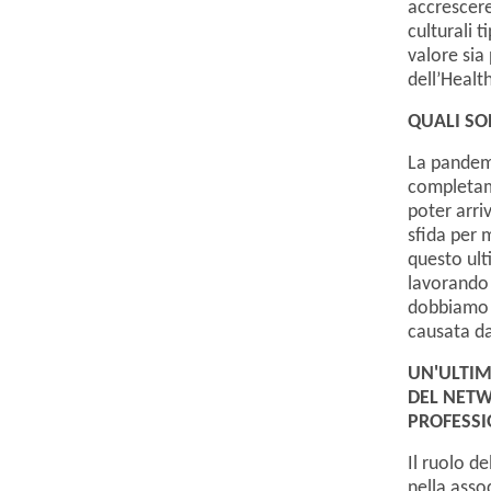
accrescere
culturali 
valore sia
dell’Healt
QUALI SO
La pandemi
completame
poter arri
sfida per 
questo ult
lavorando 
dobbiamo m
causata d
UN'ULTI
DEL NETW
PROFESSI
Il ruolo d
nella asso