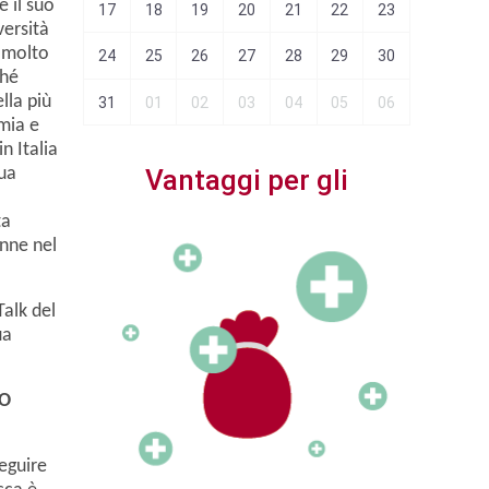
 il suo
25
26
17
18
19
20
21
22
23
21
2
versità
o molto
01
02
24
25
26
27
28
29
30
28
2
ché
lla più
31
01
02
03
04
05
06
omia e
n Italia
sua
Vantaggi per gli
ta
nne nel
Associati
Talk del
ua
TO
eguire