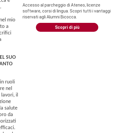
cca è
Accesso al parcheggio di Ateneo, licenze
.
software, corsi di lingua. Scopri tutti i vantaggi
riservati agli Alumni Bicocca.
nel mio
to a
Scopri di più
rifici
a
DEL SUO
UANTO
in ruoli
re nel
avori, il
izione
la salute
loro da
orizzati
fficaci.