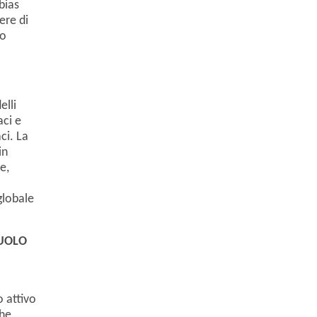
bias
ere di
do
elli
aci e
ci. La
in
e,
globale
RUOLO
o attivo
che