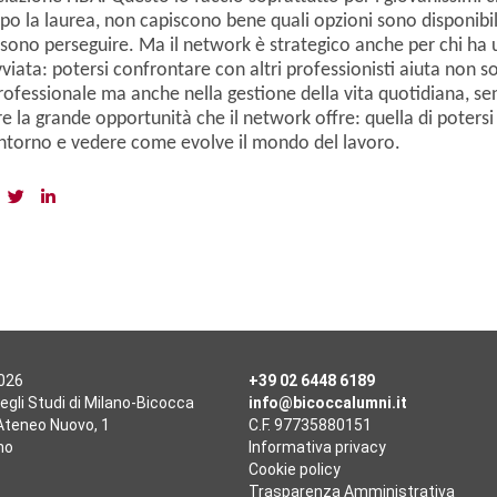
po la laurea, non capiscono bene quali opzioni sono disponibili
sono perseguire. Ma il network è strategico anche per chi ha 
vviata: potersi confrontare con altri professionisti aiuta non s
rofessionale ma anche nella gestione della vita quotidiana, se
e la grande opportunità che il network offre: quella di potersi
ntorno e vedere come evolve il mondo del lavoro.
2026
+39 02 6448 6189
egli Studi di Milano-Bicocca
info@bicoccalumni.it
'Ateneo Nuovo, 1
C.F. 97735880151
no
Informativa privacy
Cookie policy
Trasparenza Amministrativa