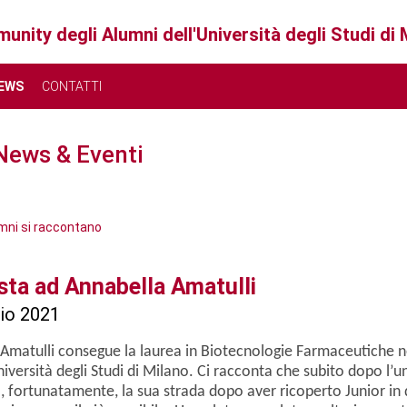
unity degli Alumni dell'Università degli Studi di
EWS
CONTATTI
News & Eventi
Giugno 2026
Luglio 2026
umni si raccontano
Mer
Gio
Ven
Sab
Dom
Lun
Mar
Mer
Gio
Ven
ista ad Annabella Amatulli
03
04
05
06
07
29
30
01
02
03
io 2021
10
11
12
13
14
06
07
08
09
10
Amatulli consegue la laurea in Biotecnologie Farmaceutiche n
niversità degli Studi di Milano. Ci racconta che subito dopo l’u
17
18
19
20
21
13
14
15
16
17
, fortunatamente, la sua strada dopo aver ricoperto Junior in 