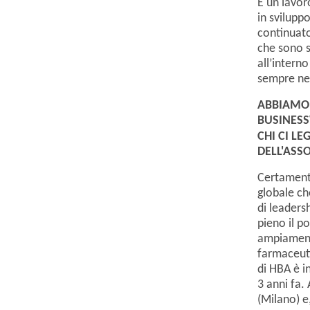
È un lavoro
in svilupp
continuato
che sono s
all’intern
sempre nel
ABBIAMO 
BUSINESS
CHI CI LE
DELL'ASS
Certamente
globale ch
di leaders
pieno il p
ampiamente
farmaceuti
di HBA è i
3 anni fa.
(Milano) e