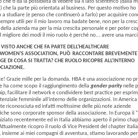
 che ti dà la possibilità di vedere sia il lato scientifico (dalla 
o) che la parte più orientata al business. Per questo motivo ho
 a studiare (e penso che continuerò a farlo) per acquisire co
empre utili per il mio lavoro ma badate bene, non per la cresc
o della azienda ma per la mia crescita personale e per poter co
 migliore dei modi il mio ruolo è perché no... avere una marcia
VISTO ANCHE CHE FA PARTE DELL'HEALTHCARE
WOMEN'S ASSOCIATION, PU
Ò
RACCONTARE BREVEMENTE 
GGE DI COSA SI TRATTA? CHE RUOLO RICOPRE ALL'INTERNO
OCIAZIONE.
! Grazie mille per la domanda. HBA è una associazione no pr
e ha come scopo il raggiungimento della
gender parity
nelle p
hip, facilitare il network e condividere best practice per espri
otenziale femminile all’interno delle organizzazioni. In Americ
 riconosciuta ed infatti moltissime delle più note aziende
che sono corporate sponsor della associazione. In Europa il “
niziato recentemente ed in Italia abbiamo aperto il primo chap
 Attualmente ricopro il ruolo di Vice President del chapter itali
, insieme ai miei compagni di avventura, stiamo lavorando per