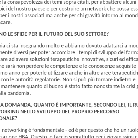
 la consapevolezza dei temi sopra citati, per abbattere alcuni 
tipici del nostro paese e per costruire un network che possa ess
 per i nostri associati ma anche per chi gravità intorno al mon
hcare.
NO LE SFIDE PER IL FUTURO DEL SUO SETTORE?
a ci sta insegnando molto e abbiamo dovuto adattarci a mod
nte diversi per poter accorciare i tempi di sviluppo dei farm
vare ad avere soluzioni terapeutiche innovative, sicuri ed effica
me sarà non perdere le competenze e le conoscenze acquisite 
imo anno per poterle utilizzare anche in altre aree terapeutich
con le autorità regolatorie. Non si può più tornare indietro e
antenere quanto di buono è stato fatto nonostante la crisi 
alla pandemia.
MA DOMANDA, QUANTO
È
IMPORTANTE, SECONDO LEI, IL 
ORKING NELLO SVILUPPO DEL PROPRIO PERCORSO
ONALE?
el networking è fondamentale - ed è per questo che ho un ruol
ciazione HBA. Questo lo faccio soprattutto per i giovanissimi 