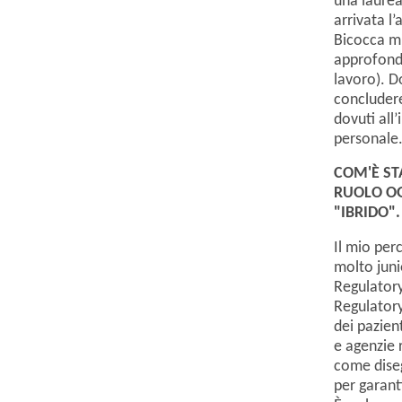
una laurea
arrivata l
Bicocca mi
approfondi
lavoro). D
concludere
dovuti all
personale
COM'
È S
RUOLO OG
"IBRIDO".
Il mio per
molto juni
Regulatory
Regulatory
dei pazient
e agenzie 
come diseg
per garanti