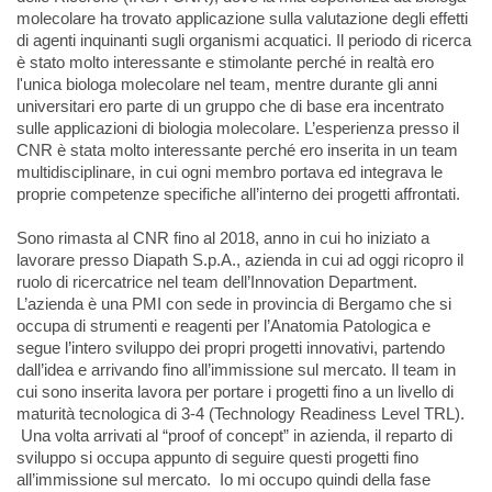
molecolare ha trovato applicazione sulla valutazione degli effetti
di agenti inquinanti sugli organismi acquatici. Il periodo di ricerca
è stato molto interessante e stimolante perché in realtà ero
l'unica biologa molecolare nel team, mentre durante gli anni
universitari ero parte di un gruppo che di base era incentrato
sulle applicazioni di biologia molecolare. L’esperienza presso il
CNR è stata molto interessante perché ero inserita in un team
multidisciplinare, in cui ogni membro portava ed integrava le
proprie competenze specifiche all’interno dei progetti affrontati.
Sono rimasta al CNR fino al 2018, anno in cui ho iniziato a
lavorare presso Diapath S.p.A., azienda in cui ad oggi ricopro il
ruolo di ricercatrice nel team dell’Innovation Department.
L’azienda è una PMI con sede in provincia di Bergamo che si
occupa di strumenti e reagenti per l’Anatomia Patologica e
segue l’intero sviluppo dei propri progetti innovativi, partendo
dall’idea e arrivando fino all’immissione sul mercato. Il team in
cui sono inserita lavora per portare i progetti fino a un livello di
maturità tecnologica di 3-4 (Technology Readiness Level TRL).
Una volta arrivati al “proof of concept” in azienda, il reparto di
sviluppo si occupa appunto di seguire questi progetti fino
all’immissione sul mercato. Io mi occupo quindi della fase