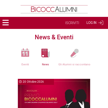
LOG IN
ISCRIVITI
News & Eventi
Eventi
News
Gli Alumni si raccontano
20 Ottobre 2026